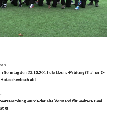
avigation
RAG
am Sonntag den 23.10.2011 die Lizenz-Prüfung (Trainer C-
n Hofaschenbach ab!
G
tversammlung wurde der alte Vorstand für weitere zwei
ätigt