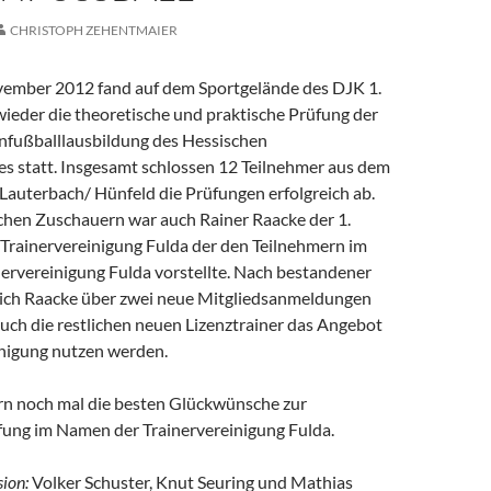
CHRISTOPH ZEHENTMAIER
vember 2012 fand auf dem Sportgelände des DJK 1.
wieder die theoretische und praktische Prüfung der
enfußballlausbildung des Hessischen
s statt. Insgesamt schlossen 12 Teilnehmer aus dem
Lauterbach/ Hünfeld die Prüfungen erfolgreich ab.
schen Zuschauern war auch Rainer Raacke der 1.
 Trainervereinigung Fulda der den Teilnehmern im
nervereinigung Fulda vorstellte. Nach bestandener
sich Raacke über zwei neue Mitgliedsanmeldungen
auch die restlichen neuen Lizenztrainer das Angebot
inigung nutzen werden.
rn noch mal die besten Glückwünsche zur
ung im Namen der Trainervereinigung Fulda.
ion:
Volker Schuster, Knut Seuring und Mathias