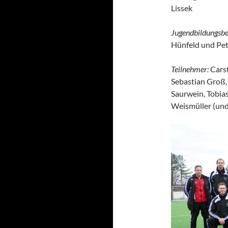
Lissek
Jugendbildungsbe
Hünfeld und Pete
Teilnehmer:
Carst
Sebastian Groß,
Saurwein, Tobias
Weismüller (und