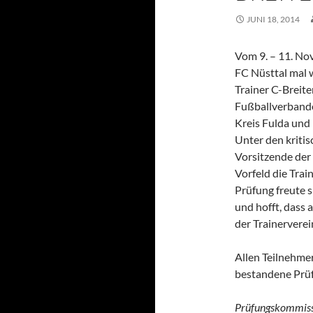
JUNI 18, 2014
Vom 9. – 11. No
FC Nüsttal mal 
Trainer C-Breit
Fußballverbande
Kreis Fulda und 
Unter den kriti
Vorsitzende der
Vorfeld die Trai
Prüfung freute 
und hofft, dass 
der Trainervere
Allen Teilnehme
bestandene Prüf
Prüfungskommiss