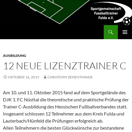
Zum
Inhalt
springen
Suchen
SG Fußballtrainer Fulda
PRIMÄR
MENÜ
AUSBILDUNG
12 NEUE LIZENZTRAINER C
OKTOBER 16, 2015
CHRISTOPH ZEHENTMAIER
Am 10. und 11. Oktober 2015 fand auf dem Sportgelände des
DJK 1. FC Nüsttal die theoretische und praktische Prüfung der
Trainer C-Ausbildung des Hessischen Fußballverbandes statt.
Insgesamt schlossen 12 Teilnehmer aus dem Kreis Fulda und
Lauterbach/Hünfeld die Prüfungen erfolgreich ab.
Allen Teilnehmern die besten Glückwünsche zur bestandene