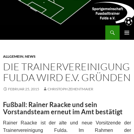
Zum
Inhalt
springen
Suchen
SG Fußballtrainer Fulda
PRIMÄR
MENÜ
ALLGEMEIN
,
NEWS
DIE TRAINERVEREINIGUNG
FULDA WIRD E.V. GRÜNDEN
FEBRUAR 25, 2015
CHRISTOPH ZEHENTMAIER
Fußball: Rainer Raacke und sein
Vorstandsteam erneut im Amt bestätigt
Rainer Raacke ist der alte und neue Vorsitzende der
Trainervereinigung Fulda. Im Rahmen der