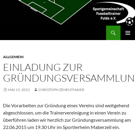
Zum
Inhalt
springen
Suchen
SG Fußballtrainer Fulda
PRIMÄR
MENÜ
ALLGEMEIN
EINLADUNG ZUR
GRÜNDUNGSVERSAMMLU
MAI 13, 2015
CHRISTOPH ZEHENTMAIER
Die Vorarbeiten zur Gründung eines Vereins sind weitgehend
abgeschlossen, um die Trainervereinigung in einen Verein zu
überführen laden wir herzlich zur Gründungsversammlung am
22.06.2015 um 19.30 Uhr im Sportlerheim Maberzell ein.