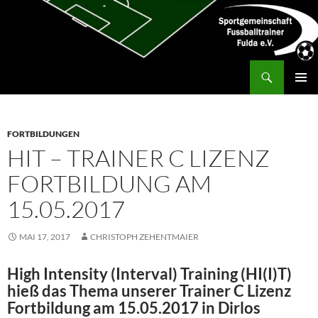
Zum
Inhalt
springen
Suchen
SG Fußballtrainer Fulda
PRIMÄR
MENÜ
FORTBILDUNGEN
HIT – TRAINER C LIZENZ
FORTBILDUNG AM
15.05.2017
MAI 17, 2017
CHRISTOPH ZEHENTMAIER
High Intensity (Interval) Training (HI(I)T)
hieß das
Thema unserer Trainer C Lizenz
Fortbildung am 15.05.2017 in Dirlos