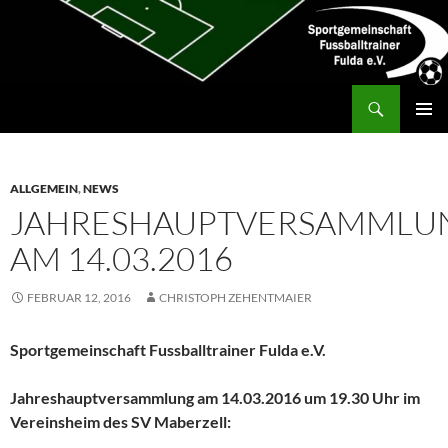
Zum
Inhalt
springen
Suchen
SG Fußballtrainer Fulda
PRIMÄR
MENÜ
ALLGEMEIN
,
NEWS
JAHRESHAUPTVERSAMMLU
AM 14.03.2016
FEBRUAR 12, 2016
CHRISTOPH ZEHENTMAIER
Sportgemeinschaft Fussballtrainer Fulda e.V.
Jahreshauptversammlung am 14.03.2016 um 19.30 Uhr im
Vereinsheim des SV Maberzell: