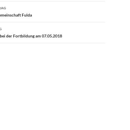
avigation
RAG
emeinschaft Fulda
G
bei der Fortbildung am 07.05.2018