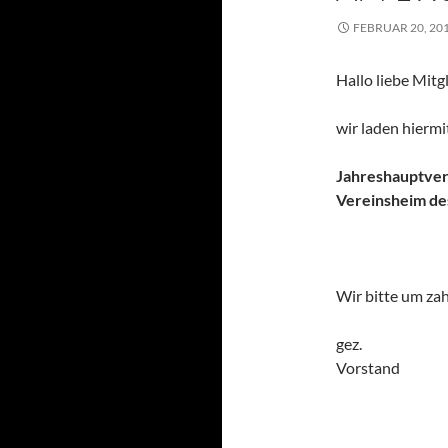
FEBRUAR 20, 20
Hallo liebe Mitgl
wir laden hiermi
Jahreshauptver
Vereinsheim de
Wir bitte um zah
gez.
Vorstand