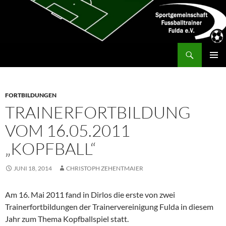
Zum
Inhalt
springen
Suchen
SG Fußballtrainer Fulda
PRIMÄR
MENÜ
FORTBILDUNGEN
TRAINERFORTBILDUNG
VOM 16.05.2011
„KOPFBALL“
JUNI 18, 2014
CHRISTOPH ZEHENTMAIER
Am 16. Mai 2011 fand in Dirlos die erste von zwei
Trainerfortbildungen der Trainervereinigung Fulda in diesem
Jahr zum Thema Kopfballspiel statt.